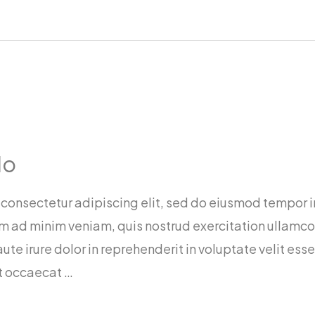
lo
 consectetur adipiscing elit, sed do eiusmod tempor i
 ad minim veniam, quis nostrud exercitation ullamco la
 irure dolor in reprehenderit in voluptate velit esse
nt occaecat …