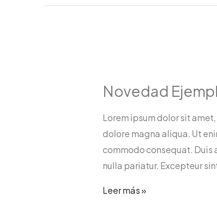
Novedad Ejempl
Lorem ipsum dolor sit amet,
dolore magna aliqua. Ut enim
commodo consequat. Duis aute
nulla pariatur. Excepteur si
Novedad
Leer más »
Ejemplo