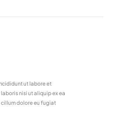
ncididunt ut labore et
boris nisi ut aliquip ex ea
 cillum dolore eu fugiat