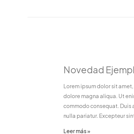
2
Novedad Ejemp
Lorem ipsum dolor sit amet,
dolore magna aliqua. Ut enim
commodo consequat. Duis aute
nulla pariatur. Excepteur si
Novedad
Leer más »