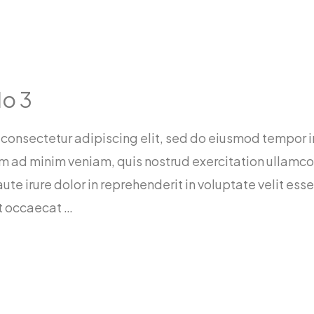
o 3
 consectetur adipiscing elit, sed do eiusmod tempor i
 ad minim veniam, quis nostrud exercitation ullamco la
 irure dolor in reprehenderit in voluptate velit esse
nt occaecat …