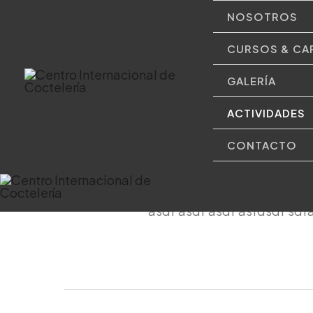
Ir
NOSOTROS
al
CURSOS & CA
contenido
GALERÍA
ACTIVIDADES
CONTACTO
Titulo Novedad
asdf asdf asdf asfdsdf sdf