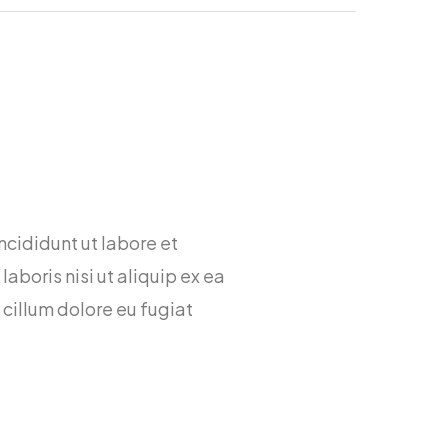
ncididunt ut labore et
boris nisi ut aliquip ex ea
 cillum dolore eu fugiat