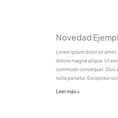
Novedad Ejempl
Lorem ipsum dolor sit amet,
dolore magna aliqua. Ut enim
commodo consequat. Duis aute
nulla pariatur. Excepteur si
Novedad
Leer más »
Ejemplo
3