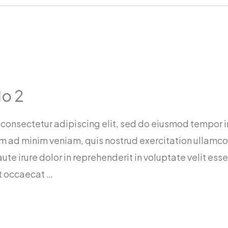
o 2
 consectetur adipiscing elit, sed do eiusmod tempor i
 ad minim veniam, quis nostrud exercitation ullamco la
 irure dolor in reprehenderit in voluptate velit esse
nt occaecat …